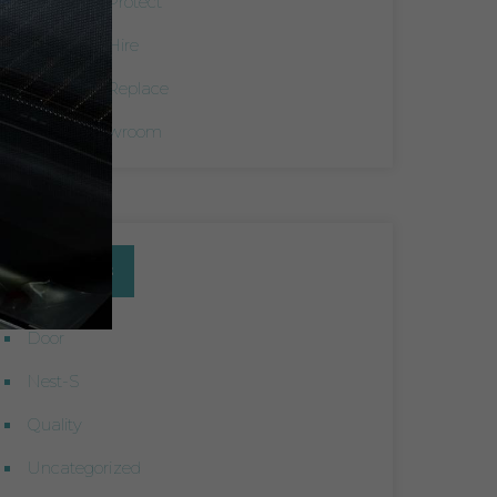
I Want To Protect
I Want To Hire
I Want To Replace
Visit A Showroom
Categorias
Door
Nest-S
Quality
Uncategorized