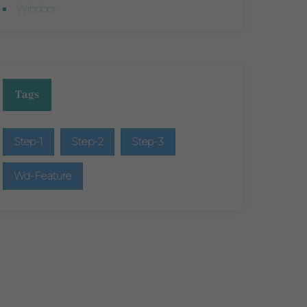
Windoor
Tags
Step-1
Step-2
Step-3
Wd-Feature