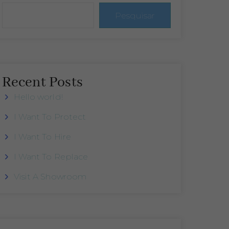
Pesquisar
Recent Posts
Hello world!
I Want To Protect
I Want To Hire
I Want To Replace
Visit A Showroom