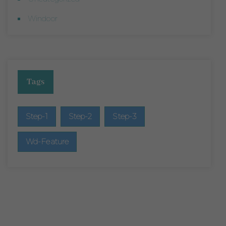
Windoor
Tags
Step-1
Step-2
Step-3
Wd-Feature