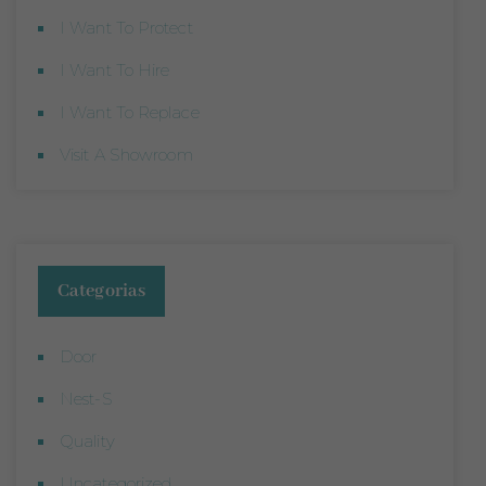
I Want To Protect
I Want To Hire
I Want To Replace
Visit A Showroom
Categorias
Door
Nest-S
Quality
Uncategorized